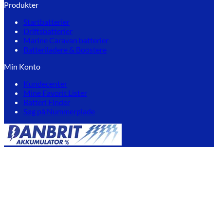
Produkter
Startbatterier
Driftsbatterier
Marine Caravan batterier
Batteriladere & Boostere
Min Konto
Kundecenter
Mine Favorit Lister
Batteri Finder
Søg på Nummerplade