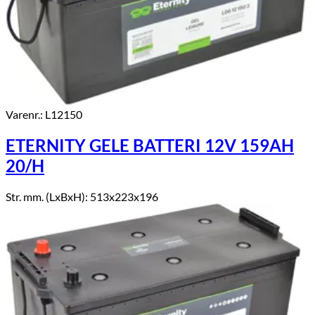
Varenr.: L12150
ETERNITY GELE BATTERI 12V 159AH
20/H
Str. mm. (LxBxH): 513x223x196