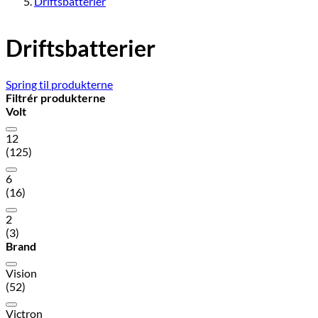
Driftsbatterier
Driftsbatterier
Spring til produkterne
Filtrér produkterne
Volt
12
(125)
6
(16)
2
(3)
Brand
Vision
(52)
Victron