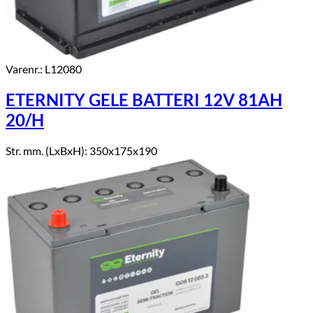
Varenr.: L12080
ETERNITY GELE BATTERI 12V 81AH
20/H
Str. mm. (LxBxH): 350x175x190