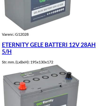
Varenr.: G12028
ETERNITY GELE BATTERI 12V 28AH
5/H
Str. mm. (LxBxH): 195x130x172