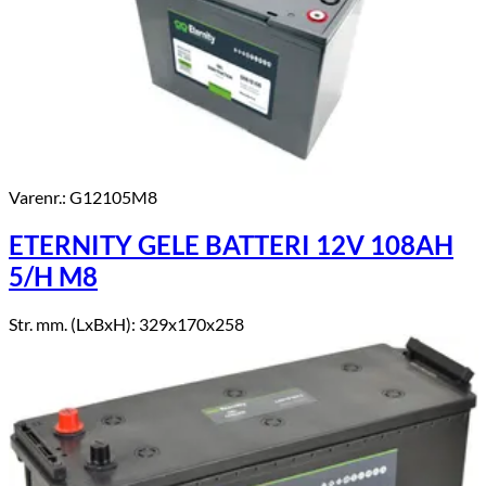
Varenr.: G12105M8
ETERNITY GELE BATTERI 12V 108AH
5/H M8
Str. mm. (LxBxH): 329x170x258