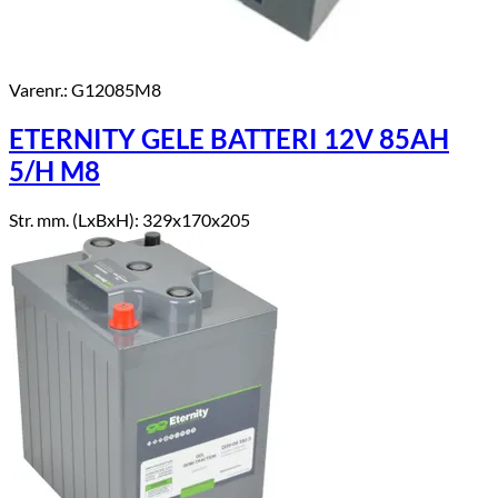
Varenr.: G12085M8
ETERNITY GELE BATTERI 12V 85AH
5/H M8
Str. mm. (LxBxH): 329x170x205