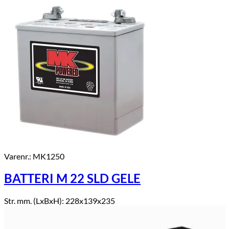
Varenr.: MK1250
BATTERI M 22 SLD GELE
Str. mm. (LxBxH): 228x139x235