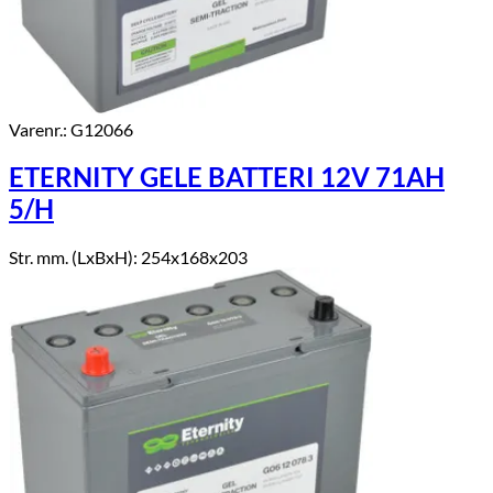
Varenr.: G12066
ETERNITY GELE BATTERI 12V 71AH
5/H
Str. mm. (LxBxH): 254x168x203