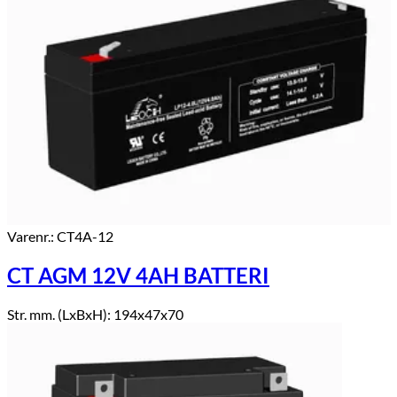
Varenr.: CT4A-12
CT AGM 12V 4AH BATTERI
Str. mm. (LxBxH): 194x47x70