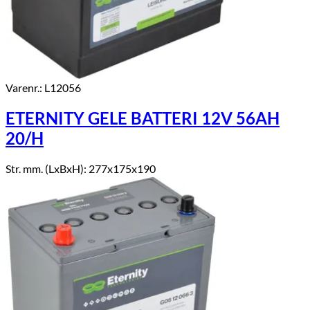
Varenr.: L12056
ETERNITY GELE BATTERI 12V 56AH
20/H
Str. mm. (LxBxH): 277x175x190