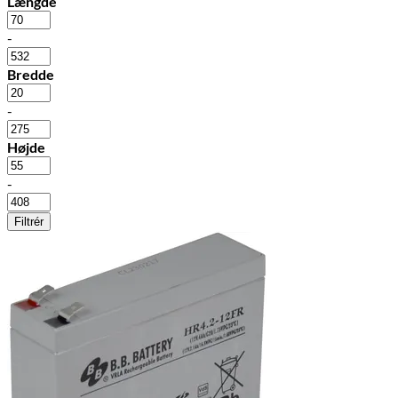
Længde
-
Bredde
-
Højde
-
Filtrér