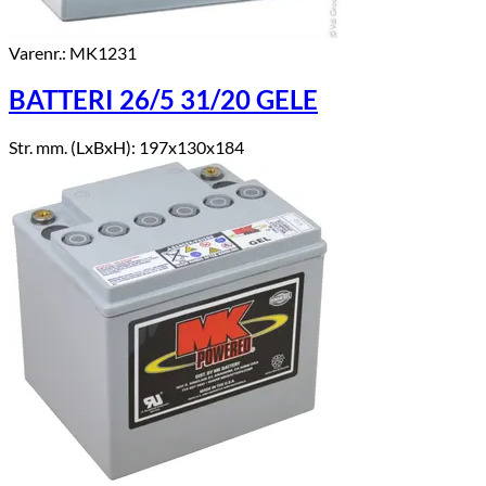
Varenr.: MK1231
BATTERI 26/5 31/20 GELE
Str. mm. (LxBxH): 197x130x184