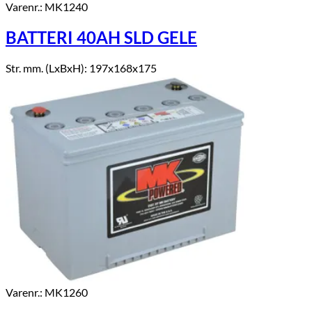
Varenr.: MK1240
BATTERI 40AH SLD GELE
Str. mm. (LxBxH): 197x168x175
Varenr.: MK1260