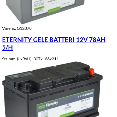
Varenr.: G12078
ETERNITY GELE BATTERI 12V 78AH
5/H
Str. mm. (LxBxH): 307x168x211