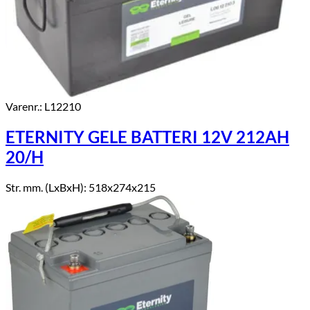
Varenr.: L12210
ETERNITY GELE BATTERI 12V 212AH
20/H
Str. mm. (LxBxH): 518x274x215