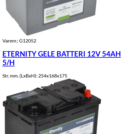
Varenr.: G12052
ETERNITY GELE BATTERI 12V 54AH
5/H
Str. mm. (LxBxH): 254x168x175