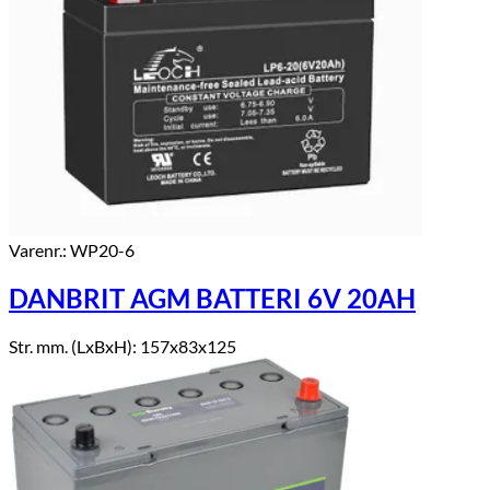
Varenr.: WP20-6
DANBRIT AGM BATTERI 6V 20AH
Str. mm. (LxBxH): 157x83x125