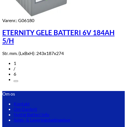
Varenr.: G06180
ETERNITY GELE BATTERI 6V 184AH
5/H
Str. mm. (LxBxH): 243x187x274
1
/
6
Om os
Kontakt
Om Danbrit
Nyttig Batteri Info
Salgs- & Leveringsbetingelser