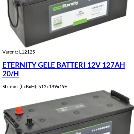
Varenr.: L12125
ETERNITY GELE BATTERI 12V 127AH
20/H
Str. mm. (LxBxH): 513x189x196