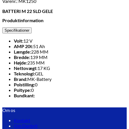
Varenr.: MK1250
BATTERI M 22 SLD GELE
Produktinformation
Specifikationer
Volt:
12
V
AMP 20t:
51
Ah
Længde:
228
MM
Bredde:
139
MM
Højde:
235
MM
Nettovægt:
17
KG
Teknologi:
GEL
Brand:
MK-Battery
Polstilling:
0
Poltype:
0
Bundkant:
Om os
Kontakt
Om Danbrit