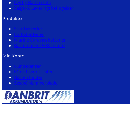
Nyttig Batteri Info
Salgs- & Leveringsbetingelser
Produkter
Startbatterier
Driftsbatterier
Marine Caravan batterier
Batteriladere & Boostere
Min Konto
Kundecenter
Mine Favorit Lister
Batteri Finder
Søg på Nummerplade