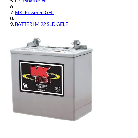
Driftsbatterier
MK-Powered GEL
BATTERI M 22 SLD GELE