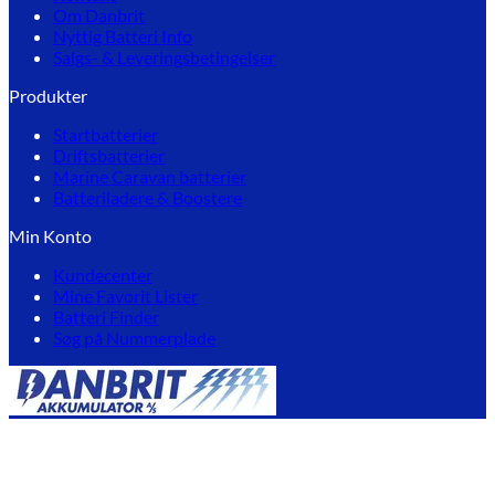
Om Danbrit
Nyttig Batteri Info
Salgs- & Leveringsbetingelser
Produkter
Startbatterier
Driftsbatterier
Marine Caravan batterier
Batteriladere & Boostere
Min Konto
Kundecenter
Mine Favorit Lister
Batteri Finder
Søg på Nummerplade