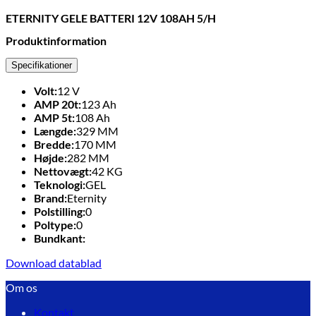
ETERNITY GELE BATTERI 12V 108AH 5/H
Produktinformation
Specifikationer
Volt:
12
V
AMP 20t:
123
Ah
AMP 5t:
108
Ah
Længde:
329
MM
Bredde:
170
MM
Højde:
282
MM
Nettovægt:
42
KG
Teknologi:
GEL
Brand:
Eternity
Polstilling:
0
Poltype:
0
Bundkant:
Download datablad
Om os
Kontakt