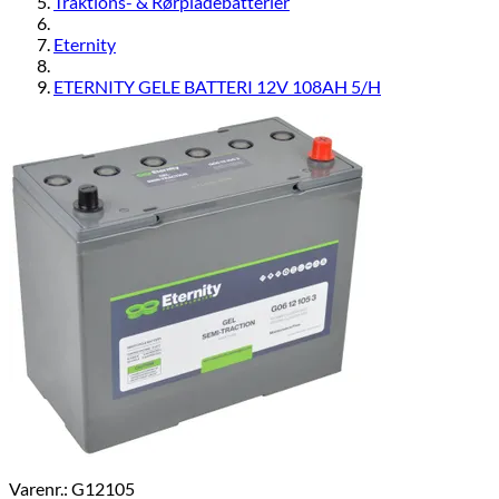
Traktions- & Rørpladebatterier
Eternity
ETERNITY GELE BATTERI 12V 108AH 5/H
Varenr.: G12105