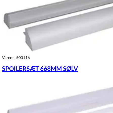
Varenr.: 500116
SPOILERSÆT 668MM SØLV