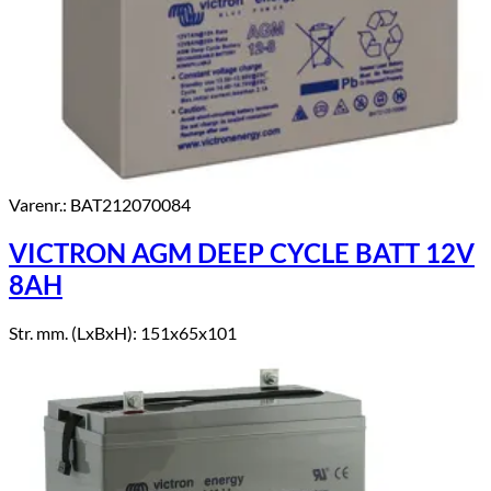
Varenr.: BAT212070084
VICTRON AGM DEEP CYCLE BATT 12V
8AH
Str. mm. (LxBxH): 151x65x101