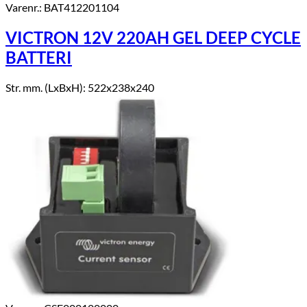
Varenr.: BAT412201104
VICTRON 12V 220AH GEL DEEP CYCLE
BATTERI
Str. mm. (LxBxH): 522x238x240