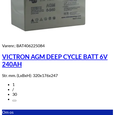
Varenr.: BAT406225084
VICTRON AGM DEEP CYCLE BATT 6V
240AH
Str. mm. (LxBxH): 320x176x247
1
/
30
Om os