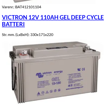
Varenr.: BAT412101104
VICTRON 12V 110AH GEL DEEP CYCLE
BATTERI
Str. mm. (LxBxH): 330x171x220