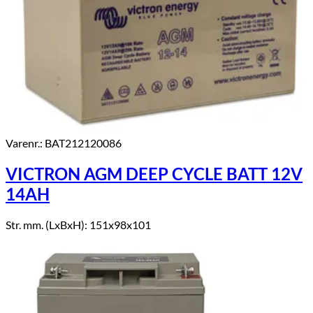
Varenr.: BAT212120086
VICTRON AGM DEEP CYCLE BATT 12V
14AH
Str. mm. (LxBxH): 151x98x101