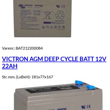
Varenr.: BAT212200084
VICTRON AGM DEEP CYCLE BATT 12V
22AH
Str. mm. (LxBxH): 181x77x167