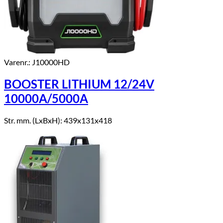
Varenr.: J10000HD
BOOSTER LITHIUM 12/24V
10000A/5000A
Str. mm. (LxBxH): 439x131x418