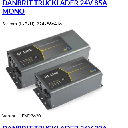
DANBRIT TRUCKLADER 24V 85A
MONO
Str. mm. (LxBxH): 224x88x416
Varenr.: HFXD3620