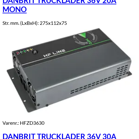
DANBRIT TRUCKLADER 36V 20A
MONO
Str. mm. (LxBxH): 275x112x75
Varenr.: HFZD3630
DANBRIT TRUCKLADER 36V 30A