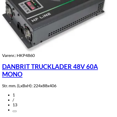
Varenr.: HKP4860
DANBRIT TRUCKLADER 48V 60A
MONO
Str. mm. (LxBxH): 224x88x406
1
/
13