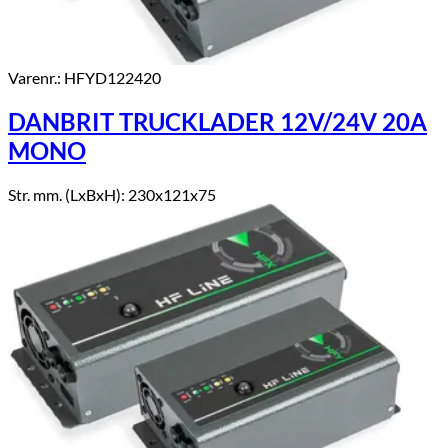
Varenr.: HFYD122420
DANBRIT TRUCKLADER 12V/24V 20A
MONO
Str. mm. (LxBxH): 230x121x75