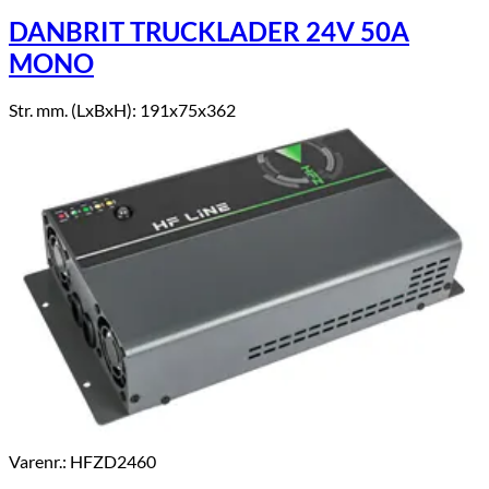
DANBRIT TRUCKLADER 24V 50A
MONO
Str. mm. (LxBxH): 191x75x362
Varenr.: HFZD2460