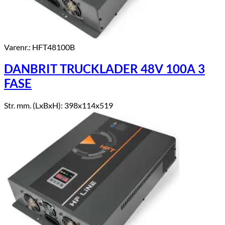
Varenr.: HFT48100B
DANBRIT TRUCKLADER 48V 100A 3
FASE
Str. mm. (LxBxH): 398x114x519