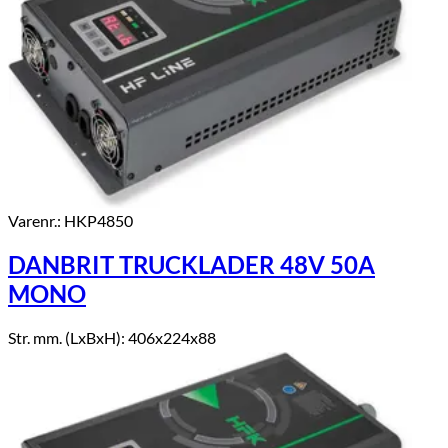
Varenr.: HKP4850
DANBRIT TRUCKLADER 48V 50A
MONO
Str. mm. (LxBxH): 406x224x88