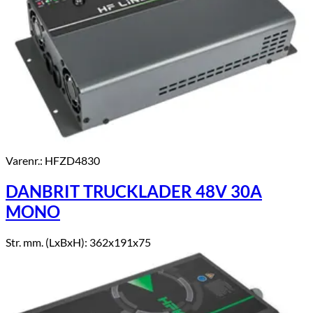
Varenr.: HFZD4830
DANBRIT TRUCKLADER 48V 30A
MONO
Str. mm. (LxBxH): 362x191x75