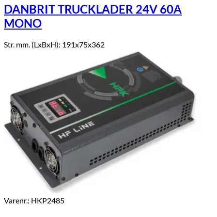
DANBRIT TRUCKLADER 24V 60A
MONO
Str. mm. (LxBxH): 191x75x362
Varenr.: HKP2485