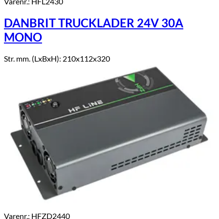
Varenr.: HFL2430
DANBRIT TRUCKLADER 24V 30A
MONO
Str. mm. (LxBxH): 210x112x320
Varenr.: HFZD2440