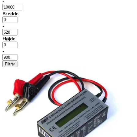
-
Bredde
-
Højde
-
Filtrér