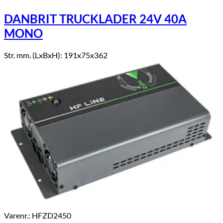
DANBRIT TRUCKLADER 24V 40A
MONO
Str. mm. (LxBxH): 191x75x362
Varenr.: HFZD2450