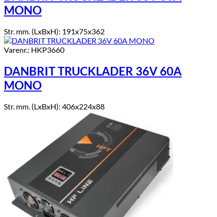
MONO
Str. mm. (LxBxH): 191x75x362
Varenr.: HKP3660
DANBRIT TRUCKLADER 36V 60A
MONO
Str. mm. (LxBxH): 406x224x88