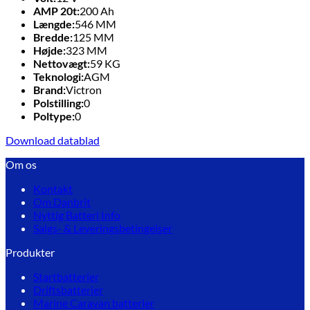
AMP 20t:
200
Ah
Længde:
546
MM
Bredde:
125
MM
Højde:
323
MM
Nettovægt:
59
KG
Teknologi:
AGM
Brand:
Victron
Polstilling:
0
Poltype:
0
Download datablad
Om os
Kontakt
Om Danbrit
Nyttig Batteri Info
Salgs- & Leveringsbetingelser
Produkter
Startbatterier
Driftsbatterier
Marine Caravan batterier