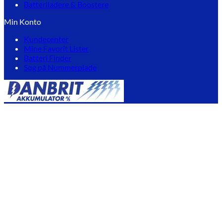
Batteriladere & Boostere
Min Konto
Kundecenter
Mine Favorit Lister
Batteri Finder
Søg på Nummerplade