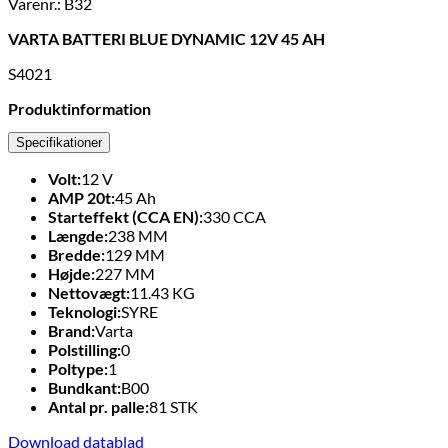
Varenr.: B32
VARTA BATTERI BLUE DYNAMIC 12V 45 AH
S4021
Produktinformation
Specifikationer
Volt:
12
V
AMP 20t:
45
Ah
Starteffekt (CCA EN):
330
CCA
Længde:
238
MM
Bredde:
129
MM
Højde:
227
MM
Nettovægt:
11.43
KG
Teknologi:
SYRE
Brand:
Varta
Polstilling:
0
Poltype:
1
Bundkant:
B00
Antal pr. palle:
81
STK
Download datablad