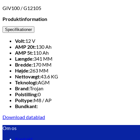
GIV100 / G12105
Produktinformation
Specifikationer
Volt:
12
V
AMP 20t:
130
Ah
AMP 5t:
110
Ah
Længde:
341
MM
Bredde:
170
MM
Højde:
263
MM
Nettovægt:
43.6
KG
Teknologi:
AGM
Brand:
Trojan
Polstilling:
0
Poltype:
M8 / AP
Bundkant:
Download datablad
Om os
Kontakt