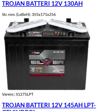
TROJAN BATTERI 12V 130AH
Str. mm. (LxBxH): 355x171x256
Varenr.: S1275LPT
TROJAN BATTERI 12V 145AH LPT-