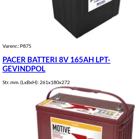
Varenr.: P875
PACER BATTERI 8V 165AH LPT-
GEVINDPOL
Str. mm. (LxBxH): 261x180x272