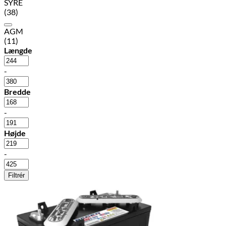
SYRE
(38)
AGM
(11)
Længde
-
Bredde
-
Højde
-
Filtrér