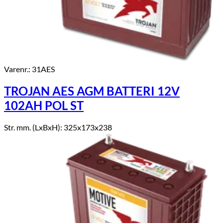
Varenr.: 31AES
TROJAN AES AGM BATTERI 12V
102AH POL ST
Str. mm. (LxBxH): 325x173x238