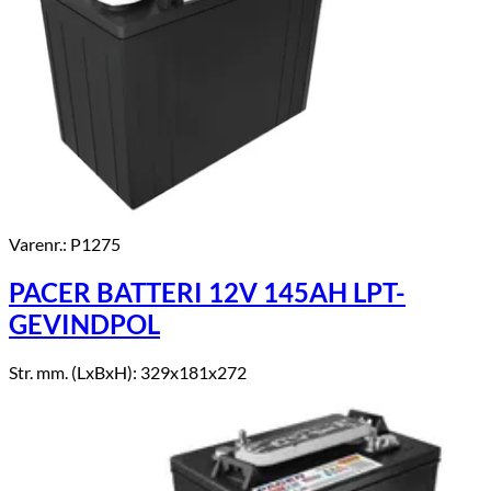
Varenr.: P1275
PACER BATTERI 12V 145AH LPT-
GEVINDPOL
Str. mm. (LxBxH): 329x181x272