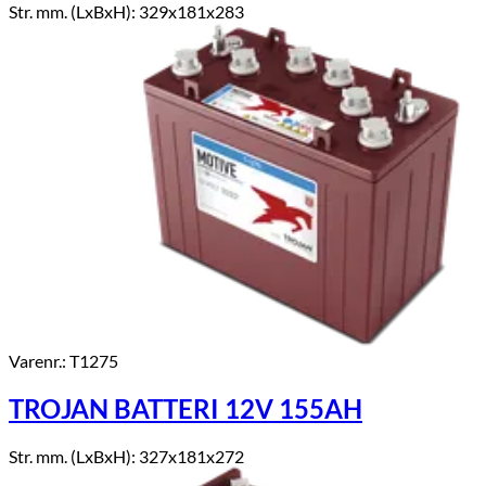
Str. mm. (LxBxH): 329x181x283
Varenr.: T1275
TROJAN BATTERI 12V 155AH
Str. mm. (LxBxH): 327x181x272