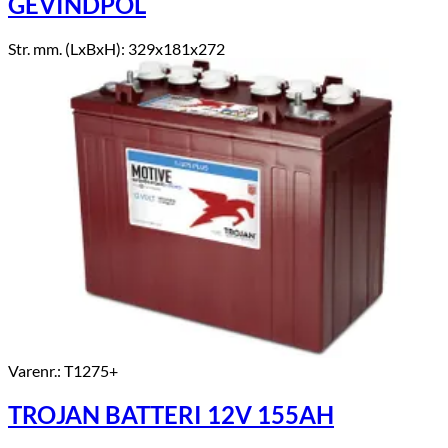
GEVINDPOL
Str. mm. (LxBxH): 329x181x272
Varenr.: T1275+
TROJAN BATTERI 12V 155AH