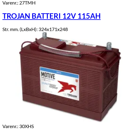
Varenr.: 27TMH
TROJAN BATTERI 12V 115AH
Str. mm. (LxBxH): 324x171x248
Varenr.: 30XHS