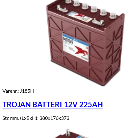
Varenr.: J185H
TROJAN BATTERI 12V 225AH
Str. mm. (LxBxH): 380x176x373