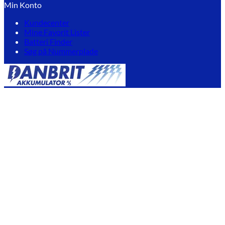
Min Konto
Kundecenter
Mine Favorit Lister
Batteri Finder
Søg på Nummerplade