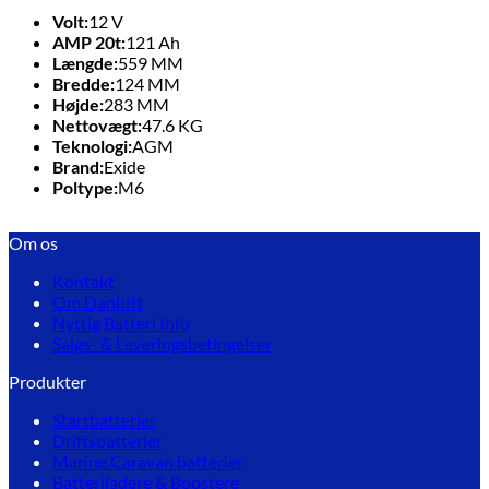
Volt:
12
V
AMP 20t:
121
Ah
Længde:
559
MM
Bredde:
124
MM
Højde:
283
MM
Nettovægt:
47.6
KG
Teknologi:
AGM
Brand:
Exide
Poltype:
M6
Om os
Kontakt
Om Danbrit
Nyttig Batteri Info
Salgs- & Leveringsbetingelser
Produkter
Startbatterier
Driftsbatterier
Marine Caravan batterier
Batteriladere & Boostere