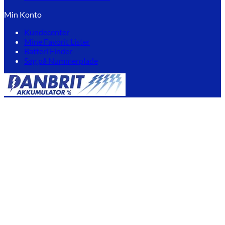
Min Konto
Kundecenter
Mine Favorit Lister
Batteri Finder
Søg på Nummerplade