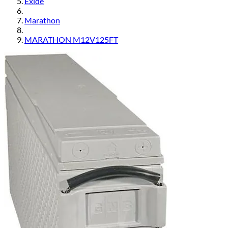
Exide
Marathon
MARATHON M12V125FT