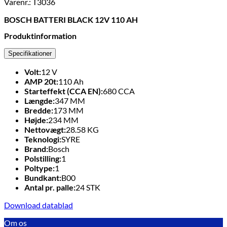
Varenr.: T3036
BOSCH BATTERI BLACK 12V 110 AH
Produktinformation
Specifikationer
Volt:
12
V
AMP 20t:
110
Ah
Starteffekt (CCA EN):
680
CCA
Længde:
347
MM
Bredde:
173
MM
Højde:
234
MM
Nettovægt:
28.58
KG
Teknologi:
SYRE
Brand:
Bosch
Polstilling:
1
Poltype:
1
Bundkant:
B00
Antal pr. palle:
24
STK
Download datablad
Om os