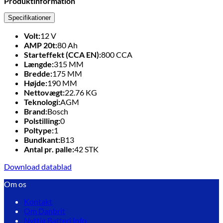
Produktinformation
Specifikationer
Volt:
12
V
AMP 20t:
80
Ah
Starteffekt (CCA EN):
800
CCA
Længde:
315
MM
Bredde:
175
MM
Højde:
190
MM
Nettovægt:
22.76
KG
Teknologi:
AGM
Brand:
Bosch
Polstilling:
0
Poltype:
1
Bundkant:
B13
Antal pr. palle:
42
STK
Download datablad
Om os
Kontakt
Om Danbrit
Nyttig Batteri Info