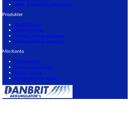
Salgs- & Leveringsbetingelser
Produkter
Startbatterier
Driftsbatterier
Marine Caravan batterier
Batteriladere & Boostere
Min Konto
Kundecenter
Mine Favorit Lister
Batteri Finder
Søg på Nummerplade