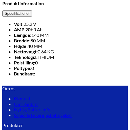
Produktinformation
Specifikationer
Volt:
25,2
V
AMP 20t:
3
Ah
Længde:
140
MM
Bredde:
80
MM
Højde:
40
MM
Nettovægt:
0.64
KG
Teknologi:
LITHIUM
Polstilling:
0
Poltype:
0
Bundkant:
Om os
Kontakt
Om Danbrit
Nyttig Batteri Info
Salgs- & Leveringsbetingelser
Produkter