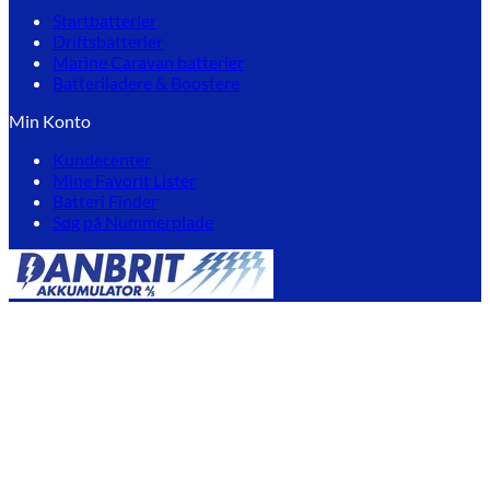
Startbatterier
Driftsbatterier
Marine Caravan batterier
Batteriladere & Boostere
Min Konto
Kundecenter
Mine Favorit Lister
Batteri Finder
Søg på Nummerplade