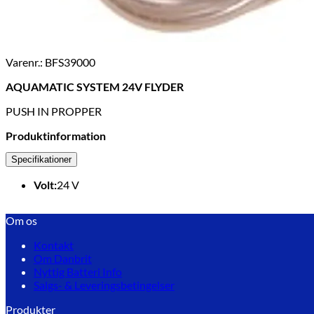
Varenr.: BFS39000
AQUAMATIC SYSTEM 24V FLYDER
PUSH IN PROPPER
Produktinformation
Specifikationer
Volt:
24
V
Om os
Kontakt
Om Danbrit
Nyttig Batteri Info
Salgs- & Leveringsbetingelser
Produkter